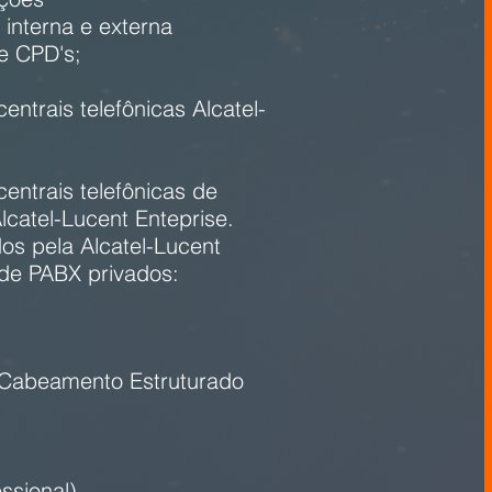
 interna e externa
e CPD's;
ntrais telefônicas Alcatel-
entrais telefônicas de
catel-Lucent Enteprise.
dos pela Alcatel-Lucent
 de PABX privados:
 Cabeamento Estruturado
ssional)