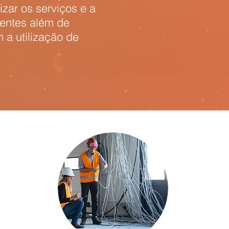
izar os serviços e a
entes além de
 a utilização de