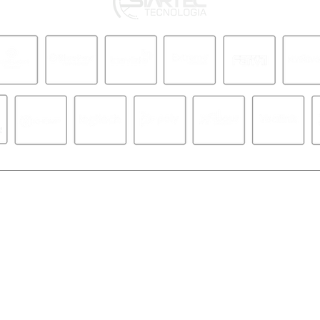
MAPA DO SITE
SOLUÇÕES
Institucional
Switches
Tecnologias 360º
Wi-Fi
Downloads
PABX
Trabalhe Conosco
GPON e POL