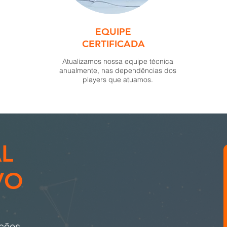
EQUIPE
CERTIFICADA
Atualizamos nossa equipe técnica
anualmente, nas dependências dos
players que atuamos.
L
VO
ações