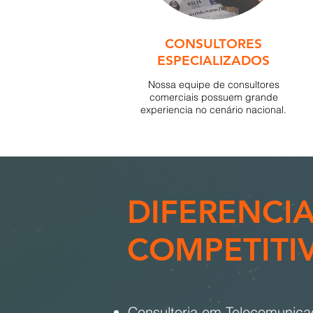
CONSULTORES
ESPECIALIZADOS
Nossa equipe de consultores
comerciais possuem grande
experiencia no cenário nacional.
DIFERENCIA
COMPETITI
Consultoria em Telecomunic